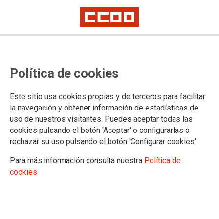
Encarna Chacón anuncia que se
Política de cookies
presentará a la reelección en el
11º Congreso Regional, que se
Este sitio usa cookies propias y de terceros para facilitar
celebra a partir de este jueves en
la navegación y obtener información de estadísticas de
uso de nuestros visitantes. Puedes aceptar todas las
Mérida
cookies pulsando el botón 'Aceptar' o configurarlas o
rechazar su uso pulsando el botón 'Configurar cookies'
Actuar para Avanzar, en derechos y empleo, en igualdad y en servicios
públicos
Para más información consulta nuestra
Política de
cookies
La secretaria general de CCOO en Extremadura, Encarna
Chacón, ha anunciado que presentará su candidatura a
continuar al frente del sindicato en la región en el 11º
Congreso Regional que se celebrará en Mérida los próximos
20 y 21 de mayo. El Congreso debatirá además el Plan de